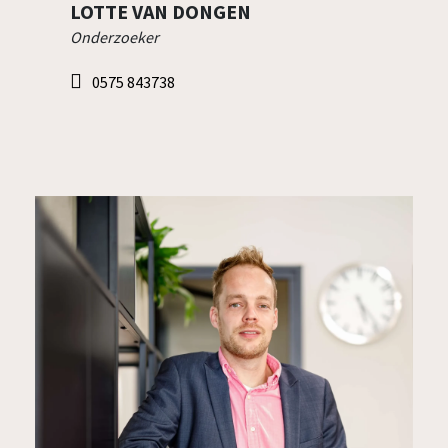
LUC OONK
Projectmanager/ Senior onderzoeker
0575 760224