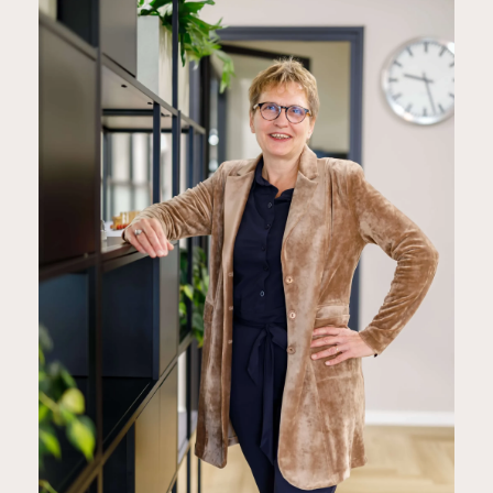
Wij gebruiken cookies
Wij maken gebruik van cookies en
MARIKA JANNINK
andere tracking-technologieën om
Bureaumanager
uw surfervaring op onze website
te verbeteren, om
0575 843738
gepersonaliseerde inhoud en
advertenties te tonen, om ons
websiteverkeer te analyseren en
om te begrijpen waar onze
bezoekers vandaan komen.
Ik ga akkoord
Ik weiger
Wijzig mijn voorkeuren